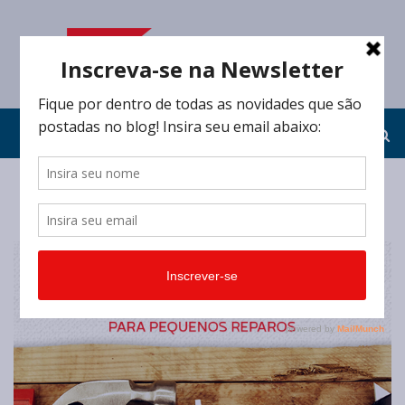
Home
/
Tag:
chave de fenda